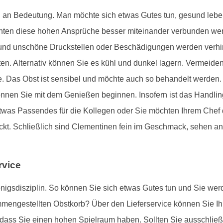
 an Bedeutung. Man möchte sich etwas Gutes tun, gesund leben
ten diese hohen Ansprüche besser miteinander verbunden wer
t und unschöne Druckstellen oder Beschädigungen werden verhin
ten. Alternativ können Sie es kühl und dunkel lagern. Vermeiden
. Das Obst ist sensibel und möchte auch so behandelt werden.
nnen Sie mit dem Genießen beginnen. Insofern ist das Handling
 etwas Passendes für die Kollegen oder Sie möchten Ihrem Che
ckt. Schließlich sind Clementinen fein im Geschmack, sehen a
rvice
önigsdisziplin. So können Sie sich etwas Gutes tun und Sie wer
mmengestellten Obstkorb? Über den Lieferservice können Sie I
sodass Sie einen hohen Spielraum haben. Sollten Sie ausschlie