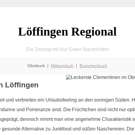
Löffingen Regional
Die Zeitung mit Nur Guten Nachrichten
Obstkorb |
Mittagstisch
|
Branchenbuch
n Löffingen
heit und verbreiten ein Urlaubsfeeling an den sonnigen Süden.
arine und Pomeranze sind. Die Früchtchen sind nicht nur opti
 ausgeprägt, dennoch nimmt man eine angenehme Charakteristik w
eine gesunde Alternative zu Junkfood und süßen Naschereien. D