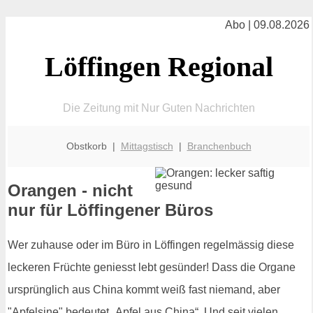
Abo | 09.08.2026
Löffingen Regional
Die Zeitung mit Nur Guten Nachrichten
Obstkorb |
Mittagstisch
|
Branchenbuch
Orangen - nicht
nur für Löffingener Büros
Wer zuhause oder im Büro in Löffingen regelmässig diese
leckeren Früchte geniesst lebt gesünder! Dass die Organe
ursprünglich aus China kommt weiß fast niemand, aber
"Apfelsine" bedeutet „Apfel aus China“. Und seit vielen