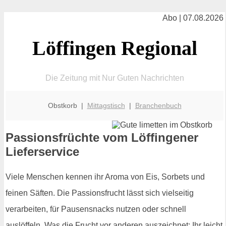
Abo | 07.08.2026
Löffingen Regional
Die Zeitung mit Nur Guten Nachrichten
Obstkorb |
Mittagstisch
|
Branchenbuch
Passionsfrüchte vom Löffingener
Lieferservice
Viele Menschen kennen ihr Aroma von Eis, Sorbets und
feinen Säften. Die Passionsfrucht lässt sich vielseitig
verarbeiten, für Pausensnacks nutzen oder schnell
auslöffeln. Was die Frucht vor anderen auszeichnet: Ihr leicht